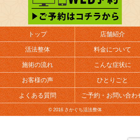
トップ
店舗紹介
活法整体
料金について
施術の流れ
こんな症状に
お客様の声
ひとりごと
よくある質問
ご予約・お問い合わ
© 2016 さかぐち活法整体